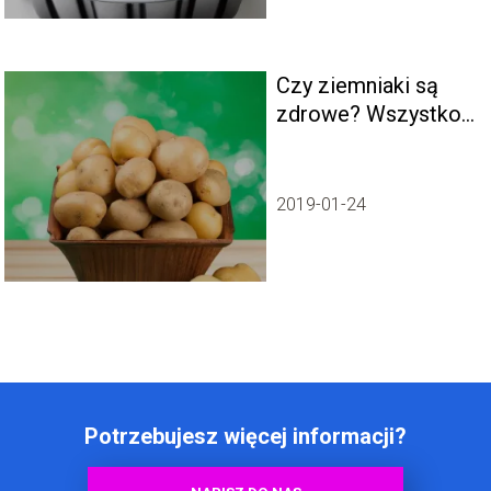
Czy ziemniaki są
zdrowe? Wszystko,
co musisz wiedzieć
o właściwościach
odżywczych
2019-01-24
ziemniaków.
Potrzebujesz więcej informacji?