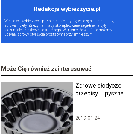
Redakcja wybiezzycie.pl
W redakcji wybierzzycie.pl z pasją dzielimy się wiedzą na temat urody,
zdrowia i diety. Zależy nam, aby skomplikowane zagadnienia były
zrozumiałe i praktyczne dla każdego. Wierzymy, że wspólnie możemy
uczynić zdrowy styl życia prostszym i przyjemniejszym!
Może Cię również zainteresować
Zdrowe słodycze
przepisy – pyszne i
niskokaloryczne
alternatywy
2019-01-24