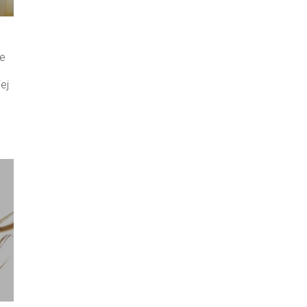
ie
ej