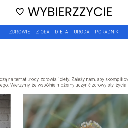
ZDROWIE
ZIOŁA
DIETA
URODA
PORADNIK
iedzą na temat urody, zdrowia i diety. Zależy nam, aby skomplik
żdego. Wierzymy, że wspólnie możemy uczynić zdrowy styl życia