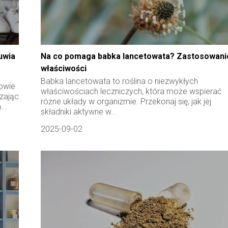
uwia
Na co pomaga babka lancetowata? Zastosowanie
właściwości
Babka lancetowata to roślina o niezwykłych
rowie
właściwościach leczniczych, która może wspierać
szając
różne układy w organizmie. Przekonaj się, jak jej
..
składniki aktywne w...
2025-09-02