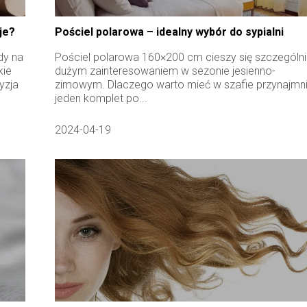
je?
Pościel polarowa – idealny wybór do sypialni
dy na
Pościel polarowa 160×200 cm cieszy się szczególn
kie
dużym zainteresowaniem w sezonie jesienno-
yzja
zimowym. Dlaczego warto mieć w szafie przynajmni
jeden komplet po...
2024-04-19