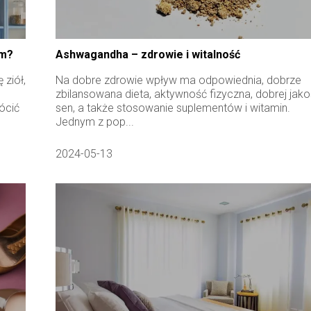
im?
Ashwagandha – zdrowie i witalność
 ziół,
Na dobre zdrowie wpływ ma odpowiednia, dobrze
zbilansowana dieta, aktywność fizyczna, dobrej jako
ócić
sen, a także stosowanie suplementów i witamin.
Jednym z pop...
2024-05-13