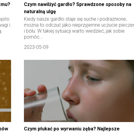
izmu?
Czym nawilżyć gardło? Sprawdzone sposoby na
naturalną ulgę
zęsto
Kiedy nasze gardło staje się suche i podrażnione,
agi i
można to odczuć jako nieprzyjemne uczucie piecze
ą
i bólu. W takiej sytuacji warto wiedzieć, jak sobie
pomóc...
2023-05-09
obów
Czym płukać po wyrwaniu zęba? Najlepsze