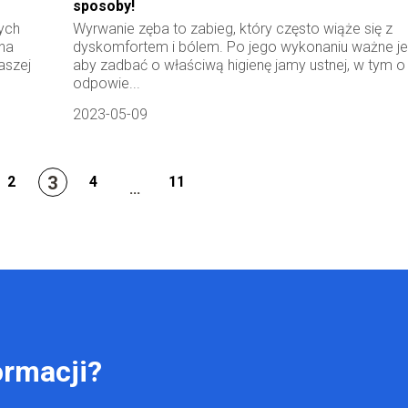
sposoby!
ych
Wyrwanie zęba to zabieg, który często wiąże się z
na
dyskomfortem i bólem. Po jego wykonaniu ważne je
aszej
aby zadbać o właściwą higienę jamy ustnej, w tym o
odpowie...
2023-05-09
3
2
4
11
...
ormacji?