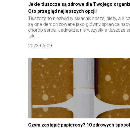
Jakie tłuszcze są zdrowe dla Twojego organ
Oto przegląd najlepszych opcji!
Tłuszcze to niezbędny składnik naszej diety, ale c
są one demonizowane jako główny sprawca nadw
chorób serca. Jednakże, nie wszystkie tłuszcze s
taki...
2023-05-09
Czym zastąpić papierosy? 10 zdrowych spos