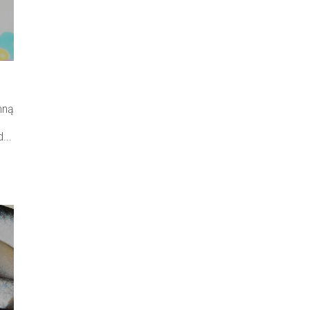
mną
...