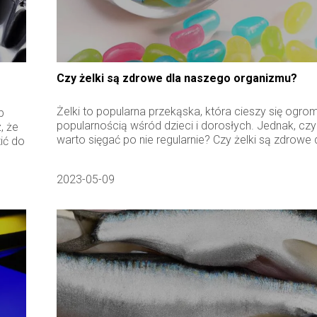
Czy żelki są zdrowe dla naszego organizmu?
Żelki to popularna przekąska, która cieszy się ogro
b
popularnością wśród dzieci i dorosłych. Jednak, czy
, że
warto sięgać po nie regularnie? Czy żelki są zdrowe d
ić do
2023-05-09