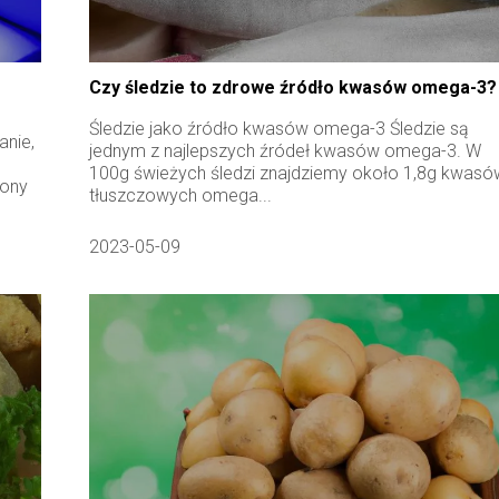
Czy śledzie to zdrowe źródło kwasów omega-3?
Śledzie jako źródło kwasów omega-3 Śledzie są
anie,
jednym z najlepszych źródeł kwasów omega-3. W
100g świeżych śledzi znajdziemy około 1,8g kwasó
lony
tłuszczowych omega...
2023-05-09