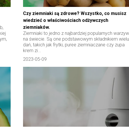
Czy ziemniaki są zdrowe? Wszystko, co musisz
wiedzieć o właściwościach odżywczych
ziemniaków.
b,
iej
Ziemniaki to jedno z najbardziej popularnych warzy
wym,
na świecie. Są one podstawowym składnikiem wiel
dań, takich jak frytki, puree ziemniaczane czy zupa
krem zi...
2023-05-09