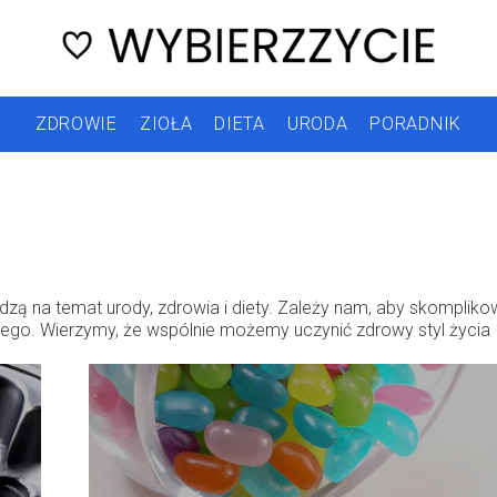
ZDROWIE
ZIOŁA
DIETA
URODA
PORADNIK
iedzą na temat urody, zdrowia i diety. Zależy nam, aby skomplik
żdego. Wierzymy, że wspólnie możemy uczynić zdrowy styl życia