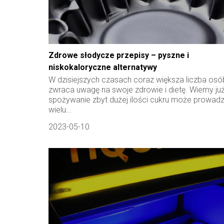
Zdrowe słodycze przepisy – pyszne i
niskokaloryczne alternatywy
W dzisiejszych czasach coraz większa liczba osó
zwraca uwagę na swoje zdrowie i dietę. Wiemy już
spożywanie zbyt dużej ilości cukru może prowadz
wielu...
2023-05-10