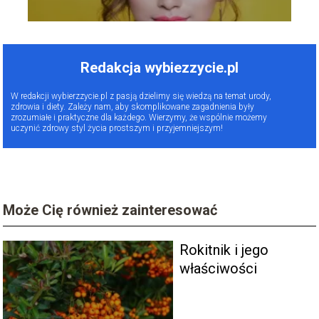
Redakcja wybiezzycie.pl
W redakcji wybierzzycie.pl z pasją dzielimy się wiedzą na temat urody,
zdrowia i diety. Zależy nam, aby skomplikowane zagadnienia były
zrozumiałe i praktyczne dla każdego. Wierzymy, że wspólnie możemy
uczynić zdrowy styl życia prostszym i przyjemniejszym!
Może Cię również zainteresować
Rokitnik i jego
właściwości