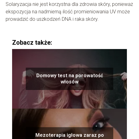
Solaryzacja nie jest korzystna dla zdrowia skóry, ponieważ
ekspozycja na nadmierną ilość promieniowania UV może
prowadzić do uszkodzeń DNA i raka skóry.
Zobacz także:
Domowy test na porowatość
włosów
Mezoterapia igłowa zaraz po