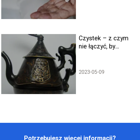
Czystek – z czym
nie łączyć, by
uniknąć
negatywnych
skutków?
2023-05-09
Potrzebujesz więcej informacji?