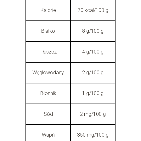
Kalorie
70 kcal/100 g
Białko
8 g/100 g
Tłuszcz
4 g/100 g
Węglowodany
2 g/100 g
Błonnik
1 g/100 g
Sód
2 mg/100 g
Wapń
350 mg/100 g