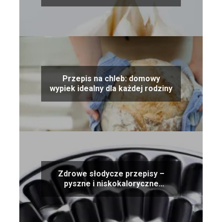
organizmu
Przepis na chleb: domowy
wypiek idealny dla każdej rodziny
Zdrowe słodycze przepisy –
pyszne i niskokaloryczne
alternatywy