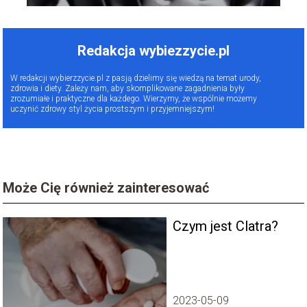
Redakcja wybiezzycie.pl
W redakcji wybierzzycie.pl z pasją dzielimy się wiedzą na temat urody,
zdrowia i diety. Zależy nam, aby skomplikowane zagadnienia były
zrozumiałe i praktyczne dla każdego. Wierzymy, że wspólnie możemy
uczynić zdrowy styl życia prostszym i przyjemniejszym!
Może Cię również zainteresować
Czym jest Clatra?
2023-05-09