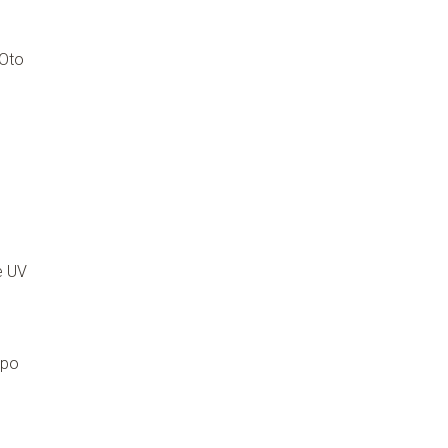
 Oto
e UV
 po