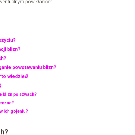
ewentualnym powikłaniom.
szyciu?
ji blizn?
ch?
ganie powstawaniu blizn?
to wiedzieć!
Q
e blizn po szwach?
ieczne?
 ich gojeniu?
ch?