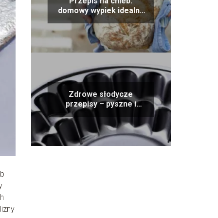
Przepis na chleb:
domowy wypiek idealny
dla każdej rodziny
Zdrowe słodycze
przepisy – pyszne i
niskokaloryczne
alternatywy
ób
y
ch
lizny