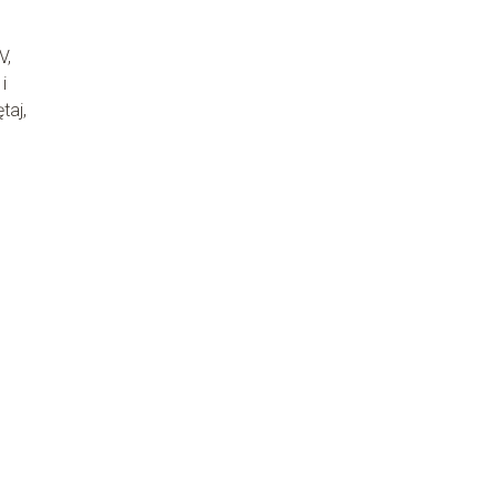
V,
i
taj,