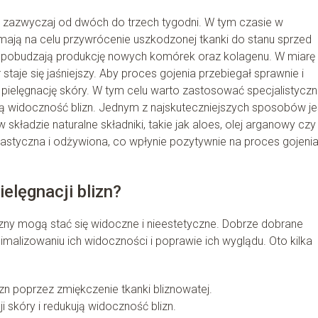
a zazwyczaj od dwóch do trzech tygodni. W tym czasie w
ają na celu przywrócenie uszkodzonej tkanki do stanu sprzed
re pobudzają produkcję nowych komórek oraz kolagenu. W miarę
r staje się jaśniejszy. Aby proces gojenia przebiegał sprawnie i
 pielęgnację skóry. W tym celu warto zastosować specjalistycz
zują widoczność blizn. Jednym z najskuteczniejszych sposobów je
kładzie naturalne składniki, takie jak aloes, olej arganowy czy
lastyczna i odżywiona, co wpłynie pozytywnie na proces gojenia
elęgnacji blizn?
lizny mogą stać się widoczne i nieestetyczne. Dobrze dobrane
malizowaniu ich widoczności i poprawie ich wyglądu. Oto kilka
zn poprzez zmiękczenie tkanki bliznowatej.
 skóry i redukują widoczność blizn.