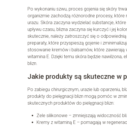
Po wykonaniu szwu, proces gojenia się skóry trw
organizmie zachodzą różnorodne procesy, które m
urazu. Skóra zaczyna wydzielać substancje, któ
upływu czasu, blizna zaczyna się kurczyć i jej kolo
skutecznie, należy zatroszczyć się o odpowiednią
preparaty, które przyspieszą gojenie i zminimali
stosowanie kremów i balsamów, które zawierają w s
witamina E. Dzięki temu skóra będzie nawilżona, e
blizn.
Jakie produkty są skuteczne w pi
Po zabiegu chirurgicznym, urazie lub oparzeniu, b
produkty do pielęgnacji blizn mogą pomóc w zmini
skutecznych produktów do pielęgnacji blizn:
Żele silikonowe – zmniejszają widoczność bli
Kremy z witaminą E – pomagają w regeneracji