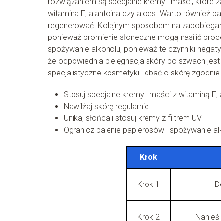
rozwiązaniem są specjalne kremy i maści, które zaw
witamina E, alantoina czy aloes. Warto również pam
regenerować. Kolejnym sposobem na zapobieganie 
ponieważ promienie słoneczne mogą nasilić proce
spożywanie alkoholu, ponieważ te czynniki negatyw
że odpowiednia pielęgnacja skóry po szwach jest k
specjalistyczne kosmetyki i dbać o skórę zgodnie 
Stosuj specjalne kremy i maści z witaminą E,
Nawilżaj skórę regularnie
Unikaj słońca i stosuj kremy z filtrem UV
Ogranicz palenie papierosów i spożywanie al
Krok
Krok 1
D
Krok 2
Nanieś 