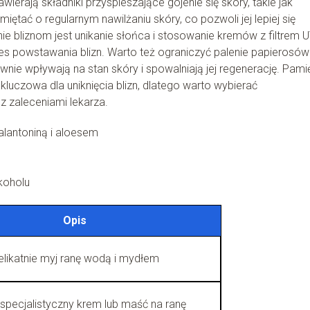
ierają składniki przyspieszające gojenie się skóry, takie jak
iętać o regularnym nawilżaniu skóry, co pozwoli jej lepiej się
bliznom jest unikanie słońca i stosowanie kremów z filtrem U
s powstawania blizn. Warto też ograniczyć palenie papierosów 
nie wpływają na stan skóry i spowalniają jej regenerację. Pamię
luczowa dla uniknięcia blizn, dlatego warto wybierać
z zaleceniami lekarza.
 alantoniną i aloesem
koholu
Opis
elikatnie myj ranę wodą i mydłem
specjalistyczny krem lub maść na ranę