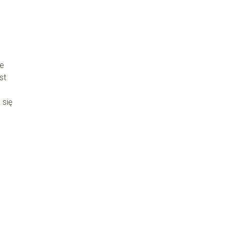
ne
st
 się