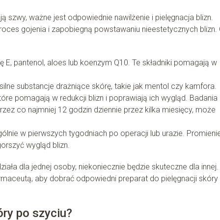
ą szwy, ważne jest odpowiednie nawilżenie i pielęgnacja blizn.
proces gojenia i zapobiegną powstawaniu nieestetycznych blizn.
nę E, pantenol, aloes lub koenzym Q10. Te składniki pomagają w
 silne substancje drażniące skórę, takie jak mentol czy kamfora.
które pomagają w redukcji blizn i poprawiają ich wygląd. Badania
zez co najmniej 12 godzin dziennie przez kilka miesięcy, może
ególnie w pierwszych tygodniach po operacji lub urazie. Promieni
rszyć wygląd blizn.
ziała dla jednej osoby, niekoniecznie będzie skuteczne dla innej.
rmaceutą, aby dobrać odpowiedni preparat do pielęgnacji skóry
óry po szyciu?