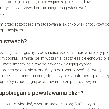
 produkcji kolagenu, co przyspiesza gojenie się blizn.
rozmarynu, czy drzewa herbacianego mają właściwości
óry.
zem przed rozpoczęciem stosowania jakichkolwiek produktów d
ooperacyjnych.
po szwach?
 zabiegu chirurgicznym, powinieneś zacząć smarować blizny po
tygodniu. Pamiętaj, że im wcześniej zaczniesz pielęgnować bliz
ę. Czym smarować blizny po szwach? Najlepiej wybrać
 proces gojenia się skóry. W tym celu warto zwrócić uwagę na
nę E, alantoinę, pantenol, aloes czy olej z ostropestu plamiste
cji skóry i zapobiegną powstawaniu blizn przerostowych.
zapobieganie powstawaniu blizn?
ach, warto wiedzieć, czym smarować skórę. Najlepszym