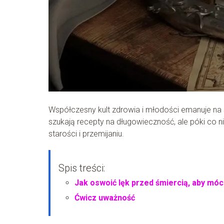
Współczesny kult zdrowia i młodości emanuje na s
szukają recepty na długowieczność, ale póki co ni
starości i przemijaniu.
Spis treści:
Jak oswoić lęk przed śmiercią, aby móc
Ćwicz uważność