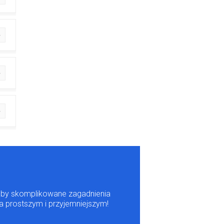
m, aby skomplikowane zagadnienia
a prostszym i przyjemniejszym!