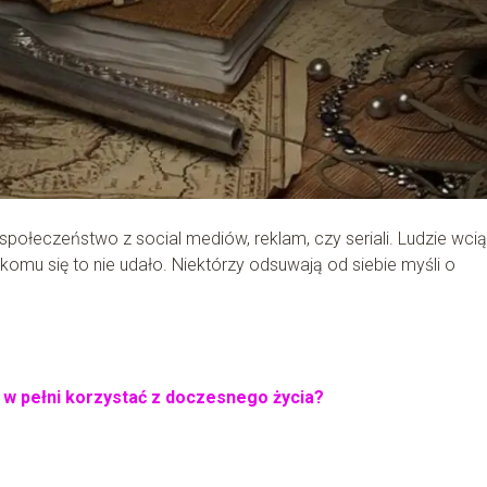
połeczeństwo z social mediów, reklam, czy seriali. Ludzie wci
komu się to nie udało. Niektórzy odsuwają od siebie myśli o
 w pełni korzystać z doczesnego życia?