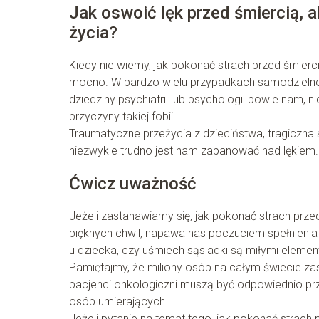
Jak oswoić lęk przed śmiercią, 
życia?
Kiedy nie wiemy, jak pokonać strach przed śmier
mocno. W bardzo wielu przypadkach samodzielne 
dziedziny psychiatrii lub psychologii powie nam, ni
przyczyny takiej fobii.
Traumatyczne przeżycia z dzieciństwa, tragiczna 
niezwykle trudno jest nam zapanować nad lękiem.
Ćwicz uważność
Jeżeli zastanawiamy się, jak pokonać strach prz
pięknych chwil, napawa nas poczuciem spełnienia 
u dziecka, czy uśmiech sąsiadki są miłymi elemen
Pamiętajmy, że miliony osób na całym świecie zas
pacjenci onkologiczni muszą być odpowiednio przy
osób umierających.
Jeżeli pytanie na temat tego, jak pokonać strach