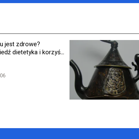
u jest zdrowe?
dź dietetyka i korzyści
rowia
-06