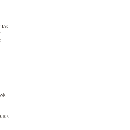
 tak
z
o
ówki
, jak