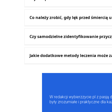
Co należy zrobić, gdy lęk przed śmierci
Czy samodzielne zidentyfikowanie przycz
Jakie dodatkowe metody leczenia może z
W redakcji wybierzzycie.pl z pasją 
były zrozumiałe i praktyczne dla k