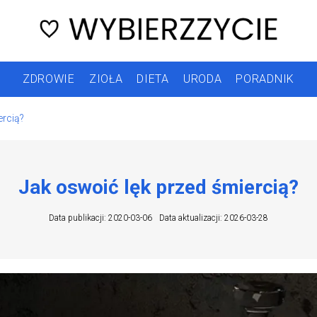
ZDROWIE
ZIOŁA
DIETA
URODA
PORADNIK
ercią?
Jak oswoić lęk przed śmiercią?
Data publikacji: 2020-03-06
Data aktualizacji: 2026-03-28