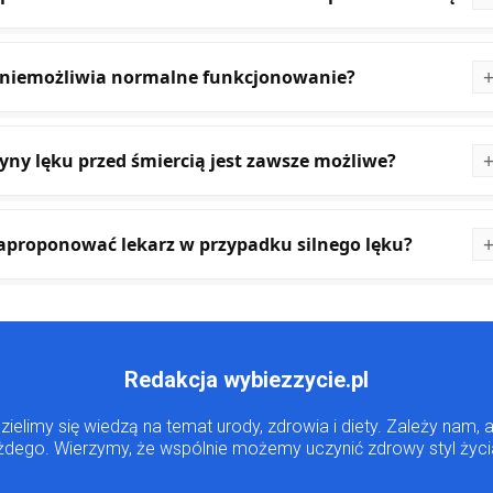
ą uniemożliwia normalne funkcjonowanie?
yny lęku przed śmiercią jest zawsze możliwe?
aproponować lekarz w przypadku silnego lęku?
Redakcja wybiezzycie.pl
dzielimy się wiedzą na temat urody, zdrowia i diety. Zależy na
ażdego. Wierzymy, że wspólnie możemy uczynić zdrowy styl życi