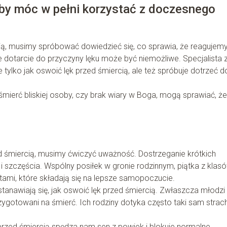
aby móc w pełni korzystać z doczesnego
cią, musimy spróbować dowiedzieć się, co sprawia, że reagujemy
dotarcie do przyczyny lęku może być niemożliwe. Specjalista 
e tylko jak oswoić lęk przed śmiercią, ale też spróbuje dotrzeć d
śmierć bliskiej osoby, czy brak wiary w Boga, mogą sprawiać, że
ed śmiercią, musimy ćwiczyć uważność. Dostrzeganie krótkich
i szczęścia. Wspólny posiłek w gronie rodzinnym, piątka z klas
tami, które składają się na lepsze samopoczucie.
tanawiają się, jak oswoić lęk przed śmiercią. Zwłaszcza młodzi
gotowani na śmierć. Ich rodziny dotyka często taki sam strach
 przed śmiercią spędza nam sen z powiek i blokuje normalne