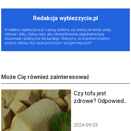
Redakcja wybiezzycie.pl
W redakcji wybierzzycie.pl z pasją dzielimy się wiedzą na temat urody,
zdrowia i diety. Zależy nam, aby skomplikowane zagadnienia były
zrozumiałe i praktyczne dla każdego. Wierzymy, że wspólnie możemy
uczynić zdrowy styl życia prostszym i przyjemniejszym!
Może Cię również zainteresować
Czy tofu jest
zdrowe? Odpowiedź
dietetyka i korzyści
dla zdrowia
2024-09-03