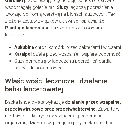
Garbniki
przyspieszają regenerację tkanek i efektywnie
wspomagają gojenie ran.
Śluzy
łagodzą podrażnienia,
tworząc ochronną warstwę na błonach śluzowych. Tak
złożony zestaw związków aktywnych sprawia, że
Plantago lanceolata
ma szerokie zastosowanie
lecznicze.
Aukubina
chroni komórki przed bakteriami i wirusami.
Katalpol
działa przeciwzapalnie i wspiera odporność.
Śluzy pomagają w łagodzeniu podrażnień gardła i
przewodu pokarmowego.
Właściwości lecznicze i działanie
babki lancetowatej
Babka lancetowata wykazuje
działanie przeciwzapalne,
przeciwwirusowe oraz przeciwbakteryjne
. Zawarte w
niej flawonoidy i irydoidy wzmacniają odporność
organizmu, działając wspierająco przy infekcjach dróg