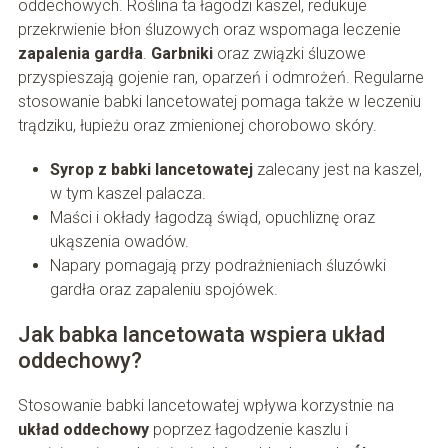
oddechowych. Roślina ta łagodzi kaszel, redukuje
przekrwienie błon śluzowych oraz wspomaga leczenie
zapalenia gardła
.
Garbniki
oraz związki śluzowe
przyspieszają gojenie ran, oparzeń i odmrożeń. Regularne
stosowanie babki lancetowatej pomaga także w leczeniu
trądziku, łupieżu oraz zmienionej chorobowo skóry.
Syrop z babki lancetowatej
zalecany jest na kaszel,
w tym kaszel palacza.
Maści i okłady łagodzą świąd, opuchliznę oraz
ukąszenia owadów.
Napary pomagają przy podrażnieniach śluzówki
gardła oraz zapaleniu spojówek.
Jak babka lancetowata wspiera układ
oddechowy?
Stosowanie babki lancetowatej wpływa korzystnie na
układ oddechowy
poprzez łagodzenie kaszlu i