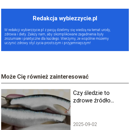
Redakcja wybiezzycie.pl
W redakcji wybierzzycie.pl z pasją dzielimy się wiedzą na temat urody,
zdrowia i diety. Zależy nam, aby skomplikowane zagadnienia były
zrozumiałe i praktyczne dla każdego. Wierzymy, że wspólnie możemy
uczynić zdrowy styl życia prostszym i przyjemniejszym!
Może Cię również zainteresować
Czy śledzie to
zdrowe źródło
kwasów omega-3?
2025-09-02