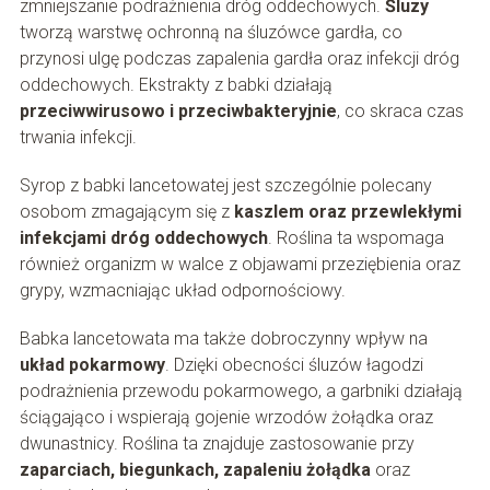
zmniejszanie podrażnienia dróg oddechowych.
Śluzy
tworzą warstwę ochronną na śluzówce gardła, co
przynosi ulgę podczas zapalenia gardła oraz infekcji dróg
oddechowych. Ekstrakty z babki działają
przeciwwirusowo i przeciwbakteryjnie
, co skraca czas
trwania infekcji.
Syrop z babki lancetowatej jest szczególnie polecany
osobom zmagającym się z
kaszlem oraz przewlekłymi
infekcjami dróg oddechowych
. Roślina ta wspomaga
również organizm w walce z objawami przeziębienia oraz
grypy, wzmacniając układ odpornościowy.
Babka lancetowata ma także dobroczynny wpływ na
układ pokarmowy
. Dzięki obecności śluzów łagodzi
podrażnienia przewodu pokarmowego, a garbniki działają
ściągająco i wspierają gojenie wrzodów żołądka oraz
dwunastnicy. Roślina ta znajduje zastosowanie przy
zaparciach, biegunkach, zapaleniu żołądka
oraz