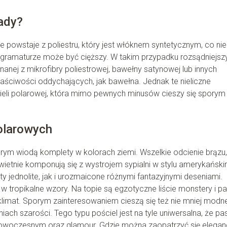
wady?
 powstaje z poliestru, który jest włóknem syntetycznym, co nie
 gramaturze może być cięższy. W takim przypadku rozsądniejs
nej z mikrofibry poliestrowej, bawełny satynowej lub innych
łaściwości oddychających, jak bawełna. Jednak te nieliczne
ieli polarowej, która mimo pewnych minusów cieszy się sporym
polarowych
 Prym wiodą komplety w kolorach ziemi. Wszelkie odcienie brązu,
 Świetnie komponują się z wystrojem sypialni w stylu amerykański
 jednolite, jak i urozmaicone różnymi fantazyjnymi deseniami.
tropikalne wzory. Na topie są egzotyczne liście monstery i pa
limat. Sporym zainteresowaniem cieszą się też nie mniej modn
ch szarości. Tego typu pościel jest na tyle uniwersalna, że pa
nowoczesnym oraz glamour. Gdzie można zaopatrzyć się eleganc