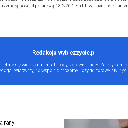
wytrzymałą pościel polarową 180×200 cm lub w innym popularny
Redakcja wybiezzycie.pl
dzielimy się wiedzą na temat urody, zdrowia i diety. Zależy na
ażdego. Wierzymy, że wspólnie możemy uczynić zdrowy styl życi
a rany