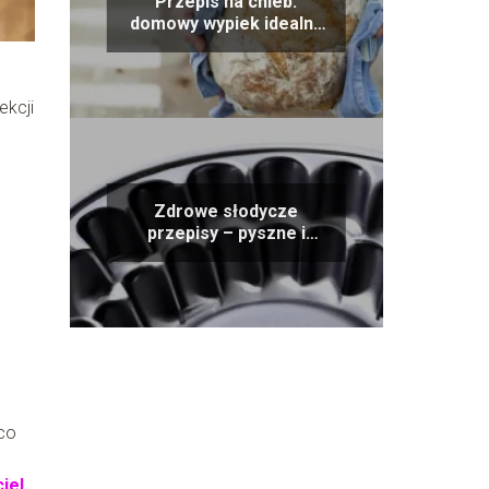
Przepis na chleb:
domowy wypiek idealny
dla każdej rodziny
ekcji
Zdrowe słodycze
przepisy – pyszne i
niskokaloryczne
alternatywy
 co
iel