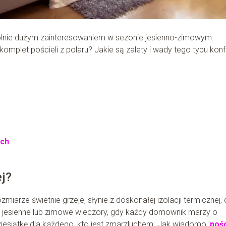
ólnie dużym zainteresowaniem w sezonie jesienno-zimowym.
omplet pościeli z polaru? Jakie są zalety i wady tego typu konf
ych
ej?
arze świetnie grzeje, słynie z doskonałej izolacji termicznej,
w jesienne lub zimowe wieczory, gdy każdy domownik marzy o
 dziesiątkę dla każdego, kto jest zmarzluchem. Jak wiadomo,
pośc