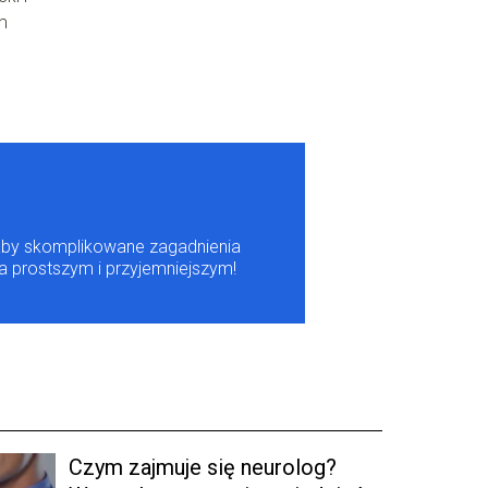
m
m, aby skomplikowane zagadnienia
a prostszym i przyjemniejszym!
Czym zajmuje się neurolog?