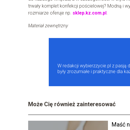
trwały komplet konfekcji pościelowej? Modną i 
rozmiarze oferuje np.
sklep.kz.com.pl
.
Materiał zewnętrzny
W redakcji wybierzzycie.pl z pasją 
były zrozumiałe i praktyczne dla k
Może Cię również zainteresować
Maść n