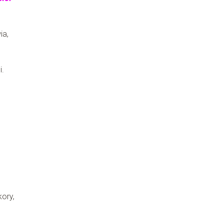
ia,
i.
kory,