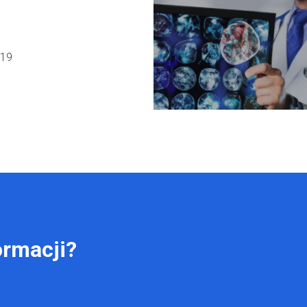
-19
ormacji?