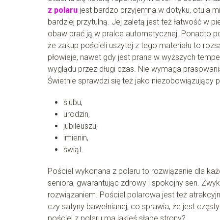
z polaru
jest bardzo przyjemna w dotyku, otula mił
bardziej przytulną. Jej zaletą jest też łatwość w 
obaw prać ją w pralce automatycznej. Ponadto pola
że zakup pościeli uszytej z tego materiału to rozs
płowieje, nawet gdy jest prana w wyższych tempe
wyglądu przez długi czas. Nie wymaga prasowania,
Świetnie sprawdzi się też jako niezobowiązujący pr
ślubu,
urodzin,
jubileuszu,
imienin,
świąt.
Pościel wykonana z polaru to rozwiązanie dla ka
seniora, gwarantując zdrowy i spokojny sen. Zwy
rozwiązaniem. Pościel polarowa jest też atrakcyjn
czy satyny bawełnianej, co sprawia, że jest czę
pościel z polaru ma jakieś słabe strony?