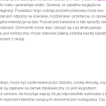
o ciało i gwarantuje relaks. Sprawia, że sypialnia wygląda na
pielęgnacji. Posiadacz tego rodzaju pościeli polarowej może bez
r jest odporny na ścieranie, rozdzieranie i przetarcia, co spraw
ądna inwestycja na lata. Pościel jest barwiona w taki sposób, nie
raturach. Domownik może więc cieszyć się z jej atrakcyjnego
 jest estetyczna i może stanowić piękną ozdobę każdej sypialn
ezent z okazji:
żdego, może być użytkowana przez dziecko, osobę dorosłą, czy
kle są zapinane na zamek błyskawiczny, co jest wygodnym
a cenowo, nie kosztuje więcej, niż jej odpowiedniki wykonane z 
stym wyborem klientów ceniących ekonomiczne rozwiązania. Czy