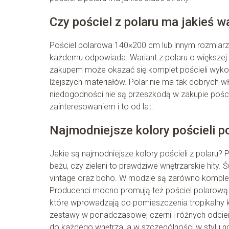
Czy pościel z polaru ma jakieś 
Pościel polarowa 140×200 cm lub innym rozmiarze
każdemu odpowiada. Wariant z polaru o większej
zakupem może okazać się komplet pościeli wykona
lżejszych materiałów. Polar nie ma tak dobrych w
niedogodności nie są przeszkodą w zakupie pośc
zainteresowaniem i to od lat.
Najmodniejsze kolory pościeli 
Jakie są najmodniejsze kolory pościeli z polaru?
beżu, czy zieleni to prawdziwe wnętrzarskie hity.
vintage oraz boho. W modzie są zarówno komplety
Producenci mocno promują też pościel polarową w 
które wprowadzają do pomieszczenia tropikalny k
zestawy w ponadczasowej czerni i różnych odcienia
do każdego wnętrza, a w szczególności w stylu 