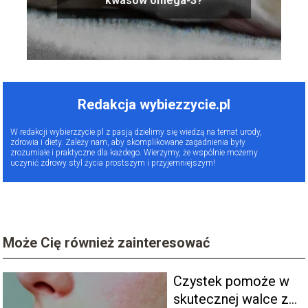
kwasów omega-3?
Redakcja wybiezzycie.pl
W redakcji wybierzzycie.pl z pasją dzielimy się wiedzą na temat urody,
zdrowia i diety. Zależy nam, aby skomplikowane zagadnienia były
zrozumiałe i praktyczne dla każdego. Wierzymy, że wspólnie możemy
uczynić zdrowy styl życia prostszym i przyjemniejszym!
Może Cię również zainteresować
Czystek pomoże w
skutecznej walce z