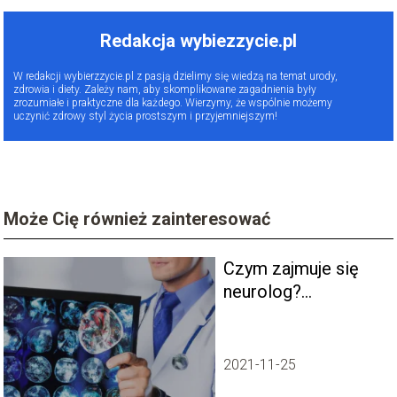
Redakcja wybiezzycie.pl
W redakcji wybierzzycie.pl z pasją dzielimy się wiedzą na temat urody,
zdrowia i diety. Zależy nam, aby skomplikowane zagadnienia były
zrozumiałe i praktyczne dla każdego. Wierzymy, że wspólnie możemy
uczynić zdrowy styl życia prostszym i przyjemniejszym!
Może Cię również zainteresować
Czym zajmuje się
neurolog?
Wszystko, co
musisz wiedzieć
2021-11-25