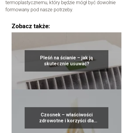
termoplastycznemu, który będzie mógł być dowolnie
formowany pod nasze potrzeby.
Zobacz także:
Pleśń na ścianie – jak ją
skutecznie usuwać?
Czosnek – właściwości
zdrowotne i korzyści dla
organizmu