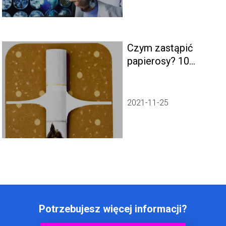
Czym zastąpić
papierosy? 10
zdrowych
sposobów na
porzucenie nałogu.
2021-11-25
Potrzebujesz więcej informacji?