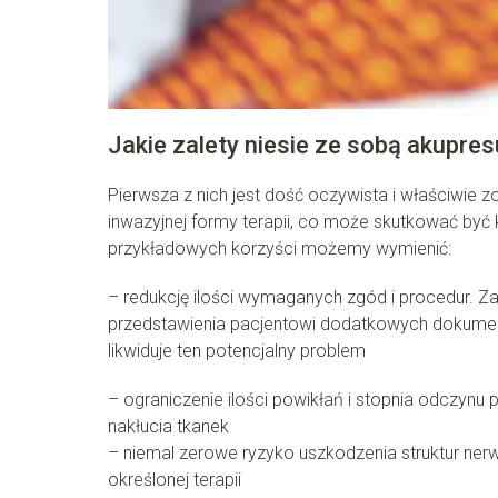
Jakie zalety niesie ze sobą akupres
Pierwsza z nich jest dość oczywista i właściwie 
inwazyjnej formy terapii, co może skutkować by
przykładowych korzyści możemy wymienić:
– redukcję ilości wymaganych zgód i procedur. Za
przedstawienia pacjentowi dodatkowych dokumen
likwiduje ten potencjalny problem
– ograniczenie ilości powikłań i stopnia odczyn
nakłucia tkanek
– niemal zerowe ryzyko uszkodzenia struktur ner
określonej terapii