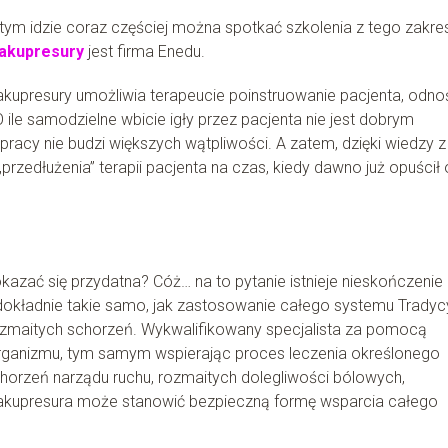
 tym idzie coraz częściej można spotkać szkolenia z tego zakre
 akupresury
jest firma Enedu.
akupresury umożliwia terapeucie poinstruowanie pacjenta, odno
ile samodzielne wbicie igły przez pacjenta nie jest dobrym
pracy nie budzi większych wątpliwości. A zatem, dzięki wiedzy z
rzedłużenia” terapii pacjenta na czas, kiedy dawno już opuścił 
zać się przydatna? Cóż… na to pytanie istnieje nieskończenie
dokładnie takie samo, jak zastosowanie całego systemu Tradycy
rozmaitych schorzeń. Wykwalifikowany specjalista za pomocą
rganizmu, tym samym wspierając proces leczenia określonego
chorzeń narządu ruchu, rozmaitych dolegliwości bólowych,
 akupresura może stanowić bezpieczną formę wsparcia całego