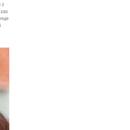
 z
czas
nuje
i