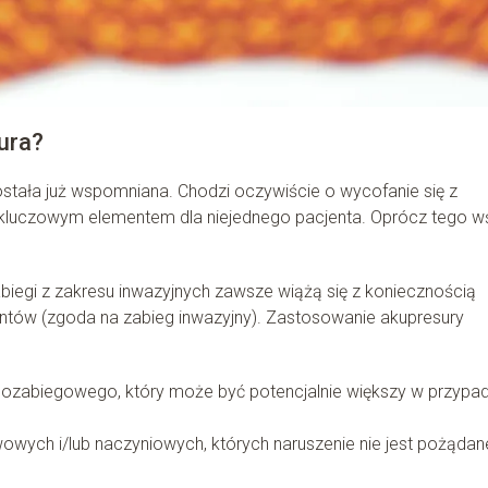
ura?
została już wspomniana. Chodzi oczywiście o wycofanie się z
ć kluczowym elementem dla niejednego pacjenta. Oprócz tego w
biegi z zakresu inwazyjnych zawsze wiążą się z koniecznością
tów (zgoda na zabieg inwazyjny). Zastosowanie akupresury
u pozabiegowego, który może być potencjalnie większy w przypa
wowych i/lub naczyniowych, których naruszenie nie jest pożąda