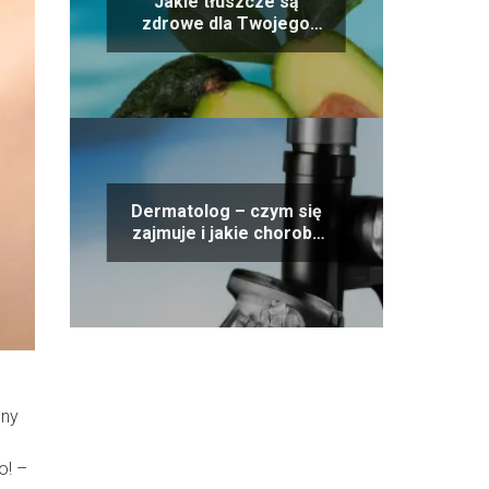
Jakie tłuszcze są
zdrowe dla Twojego
organizmu? Oto
przegląd najlepszych
opcji!
Dermatolog – czym się
zajmuje i jakie choroby
leczy?
lny
o! –