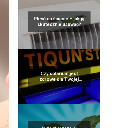
Pleśń na ścianie – jak ją
skutecznie usuwać?
Czy solarium jest
zdrowe dla Twojej
skóry? Odpowiadamy na
pytanie