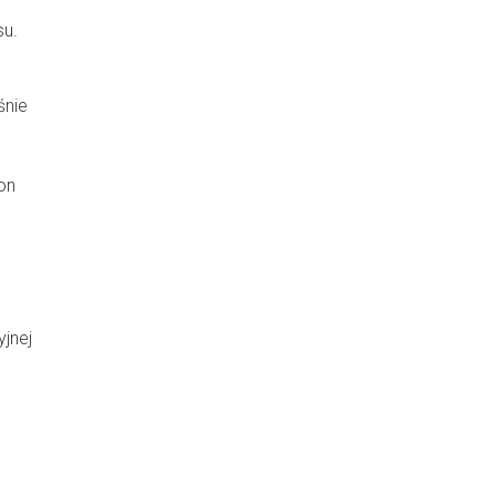
su.
śnie
on
jnej