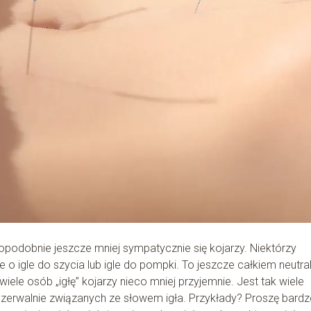
dopodobnie jeszcze mniej sympatycznie się kojarzy. Niektórzy
o igle do szycia lub igle do pompki. To jeszcze całkiem neutra
ele osób „igłę” kojarzy nieco mniej przyjemnie. Jest tak wiele
ozerwalnie związanych ze słowem igła. Przykłady? Proszę bardz