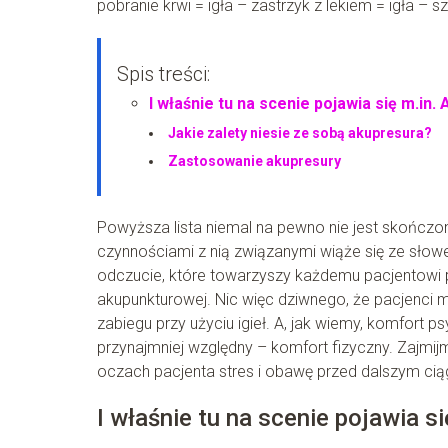
pobranie krwi = igła – zastrzyk z lekiem = igła – s
Spis treści:
I właśnie tu na scenie pojawia się m.i
Jakie zalety niesie ze sobą akupresura?
Zastosowanie akupresury
Powyższa lista niemal na pewno nie jest skończon
czynnościami z nią związanymi wiąże się ze słowem
odczucie, które towarzyszy każdemu pacjentowi pod
akupunkturowej. Nic więc dziwnego, że pacjenci
zabiegu przy użyciu igieł. A, jak wiemy, komfort ps
przynajmniej względny – komfort fizyczny. Zajmij
oczach pacjenta stres i obawę przed dalszym ci
I właśnie tu na scenie pojawia 