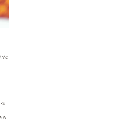
śród
dku
ne w