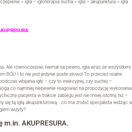
zczepienie = igła – igłoterapia sucha = igła – akupunktura = igła
n. AKUPRESURA.
a. Ale równocześnie, niemal na pewno, igła wraz ze wszystkimi
 BÓL! I to nie jest jedynie puste słowo! To przecież realne
czas wbijania igły – czy to iniekcyjnej, czy suchej –
 mogą co najmniej niepewnie reagować na propozycję wykonania
ychiczny pacjenta w trakcie zabiegu jest nie mniej istotny, niż –
my się tą igłą akupunkturową… co ma zrobić specjalista widząc 
ągiem wizyty?
się m.in. AKUPRESURA.