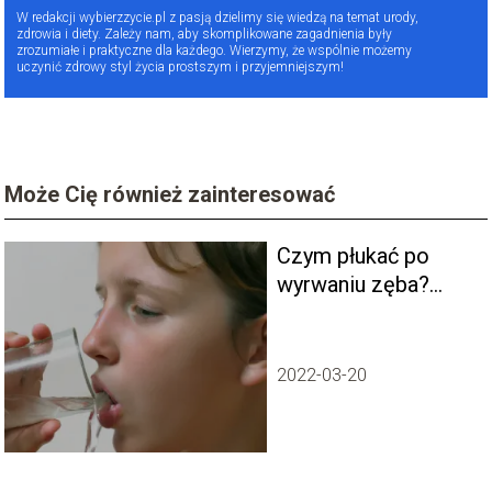
W redakcji wybierzzycie.pl z pasją dzielimy się wiedzą na temat urody,
zdrowia i diety. Zależy nam, aby skomplikowane zagadnienia były
zrozumiałe i praktyczne dla każdego. Wierzymy, że wspólnie możemy
uczynić zdrowy styl życia prostszym i przyjemniejszym!
Może Cię również zainteresować
Czym płukać po
wyrwaniu zęba?
Najlepsze sposoby!
2022-03-20