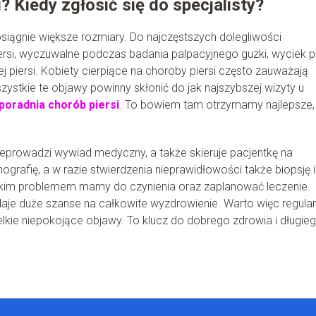
? Kiedy zgłosić się do specjalisty?
osiągnie większe rozmiary. Do najczęstszych dolegliwości
ersi, wyczuwalne podczas badania palpacyjnego guzki, wyciek p
j piersi. Kobiety cierpiące na choroby piersi często zauważają
szystkie te objawy powinny skłonić do jak najszybszej wizyty u
poradnia chorób piersi
. To bowiem tam otrzymamy najlepsze,
rzeprowadzi wywiad medyczny, a także skieruje pacjentkę na
fię, a w razie stwierdzenia nieprawidłowości także biopsję i
z jakim problemem mamy do czynienia oraz zaplanować leczenie.
je duże szanse na całkowite wyzdrowienie. Warto więc regular
elkie niepokojące objawy. To klucz do dobrego zdrowia i długie