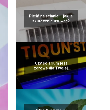
Pleśń na ścianie – jak ją
skutecznie usuwać?
Czy solarium jest
zdrowe dla Twojej
skóry? Odpowiadamy na
pytanie