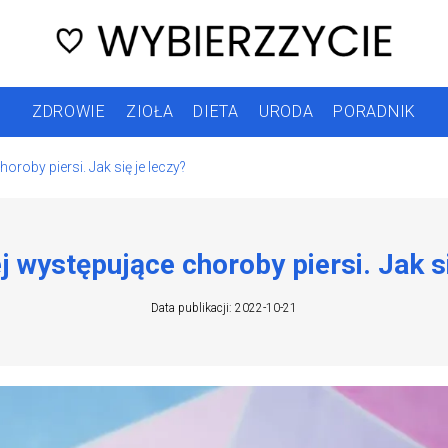
ZDROWIE
ZIOŁA
DIETA
URODA
PORADNIK
oroby piersi. Jak się je leczy?
j występujące choroby piersi. Jak si
Data publikacji: 2022-10-21