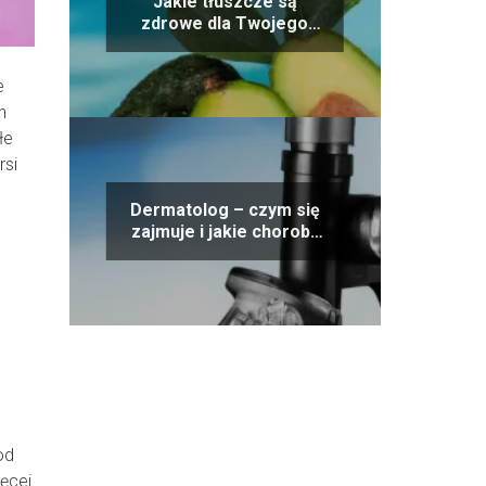
Jakie tłuszcze są
zdrowe dla Twojego
organizmu? Oto
przegląd najlepszych
e
opcji!
h
łe
rsi
Dermatolog – czym się
zajmuje i jakie choroby
leczy?
od
ięcej