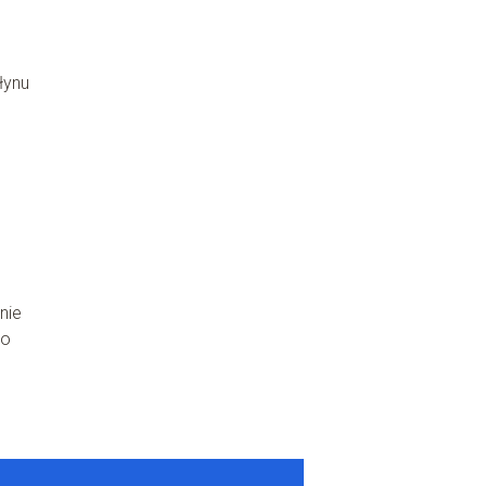
łynu
nie
go