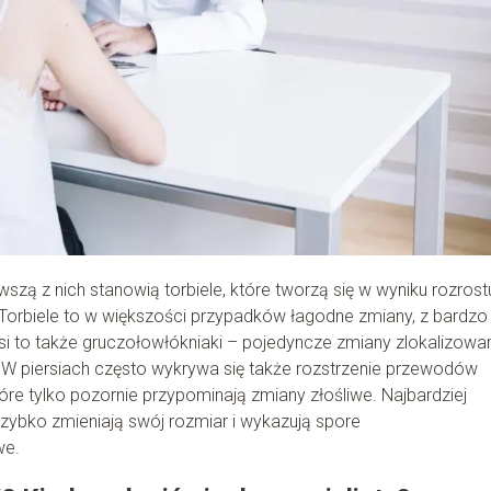
rwszą z nich stanowią torbiele, które tworzą się w wyniku rozrost
Torbiele to w większości przypadków łagodne zmiany, z bardzo
rsi to także gruczołowłókniaki – pojedyncze zmiany zlokalizowa
r. W piersiach często wykrywa się także rozstrzenie przewodów
re tylko pozornie przypominają zmiany złośliwe. Najbardziej
szybko zmieniają swój rozmiar i wykazują spore
we.