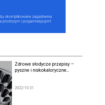
m, aby skomplikowane zagadnienia
a prostszym i przyjemniejszym!
Zdrowe słodycze przepisy –
pyszne i niskokaloryczne
alternatywy
2022-10-21