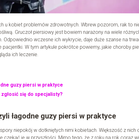
cych u kobiet problemów zdrowotnych. Wbrew pozorom, rak to ni
łośliwą. Gruczoł piersiowy jest bowiem narażony na wiele różnyc
. Odpowiednio wczesne ich wykrycie, daje duże szanse na trwa
 pacjentki. W tym artykule pokrótce powiemy, jakie choroby pie
gląda ich leczenie.
odne guzy piersi w praktyce
 zgłosić się do specjalisty?
zyli łagodne guzy piersi w praktyce
pory niepokój w dotkniętych nimi kobietach. Większość z nich 
może czekać je w przyszłości. Mimo tego, że z roku na rok coraz w