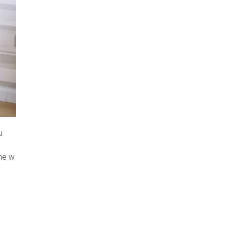
u
ne w