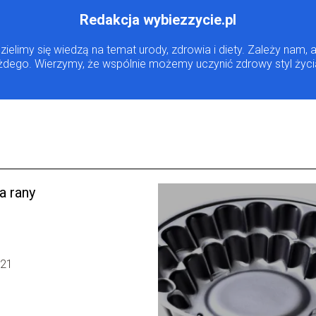
Redakcja wybiezzycie.pl
dzielimy się wiedzą na temat urody, zdrowia i diety. Zależy na
ażdego. Wierzymy, że wspólnie możemy uczynić zdrowy styl życi
a rany
-21