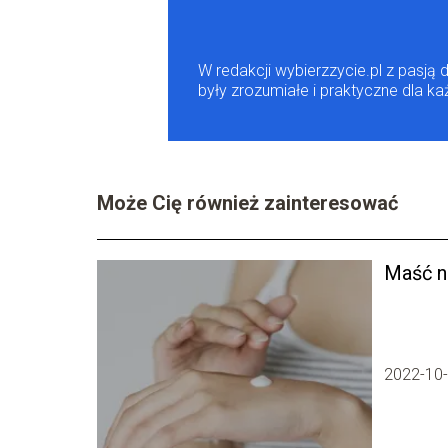
W redakcji wybierzzycie.pl z pasją 
były zrozumiałe i praktyczne dla k
Może Cię również zainteresować
Maść n
2022-10