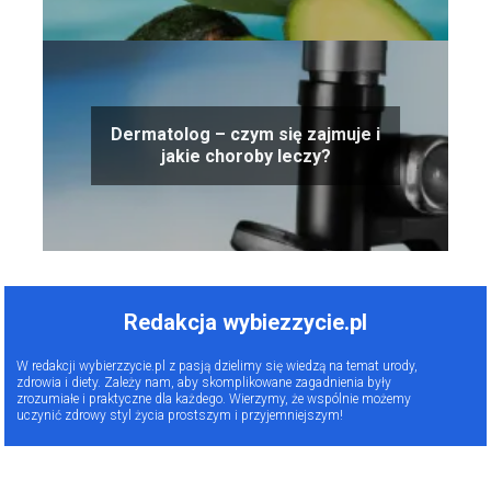
Dermatolog – czym się zajmuje i
jakie choroby leczy?
Redakcja wybiezzycie.pl
W redakcji wybierzzycie.pl z pasją dzielimy się wiedzą na temat urody,
zdrowia i diety. Zależy nam, aby skomplikowane zagadnienia były
zrozumiałe i praktyczne dla każdego. Wierzymy, że wspólnie możemy
uczynić zdrowy styl życia prostszym i przyjemniejszym!