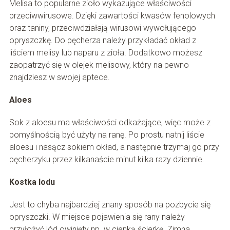
Melisa to popularne zioło wykazujące właściwości
przeciwwirusowe. Dzięki zawartości kwasów fenolowych
oraz taniny, przeciwdziałają wirusowi wywołującego
opryszczkę. Do pęcherza należy przykładać okład z
liściem melisy lub naparu z zioła. Dodatkowo możesz
zaopatrzyć się w olejek melisowy, który na pewno
znajdziesz w swojej aptece.
Aloes
Sok z aloesu ma właściwości odkażające, więc może z
pomyślnością być użyty na ranę. Po prostu natnij liście
aloesu i nasącz sokiem okład, a następnie trzymaj go przy
pęcherzyku przez kilkanaście minut kilka razy dziennie.
Kostka lodu
Jest to chyba najbardziej znany sposób na pozbycie się
opryszczki. W miejsce pojawienia się rany należy
przyłożyć lód owinięty np. w cienką ścierkę. Zimna