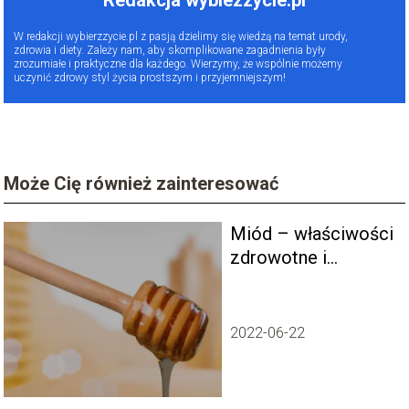
W redakcji wybierzzycie.pl z pasją dzielimy się wiedzą na temat urody,
zdrowia i diety. Zależy nam, aby skomplikowane zagadnienia były
zrozumiałe i praktyczne dla każdego. Wierzymy, że wspólnie możemy
uczynić zdrowy styl życia prostszym i przyjemniejszym!
Może Cię również zainteresować
Miód – właściwości
zdrowotne i
korzyści dla
organizmu
2022-06-22