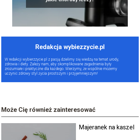
Redakcja wybiezzycie.pl
W redakcji wybierzzycie.pl z pasją dzielimy się wiedzą na temat urody,
zdrowia i diety. Zależy nam, aby skomplikowane zagadnienia były
zrozumiałe i praktyczne dla każdego. Wierzymy, że wspólnie możemy
uczynić zdrowy styl życia prostszym i przyjemniejszym!
Może Cię również zainteresować
Majeranek na kaszel