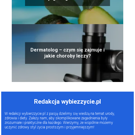
przegląd najlepszych opcji!
Dermatolog – czym się zajmuje i
jakie choroby leczy?
Redakcja wybiezzycie.pl
W redakcji wybierzzycie.pl z pasją dzielimy się wiedzą na temat urody,
zdrowia i diety. Zależy nam, aby skomplikowane zagadnienia były
zrozumiałe i praktyczne dla każdego. Wierzymy, że wspólnie możemy
uczynić zdrowy styl życia prostszym i przyjemniejszym!